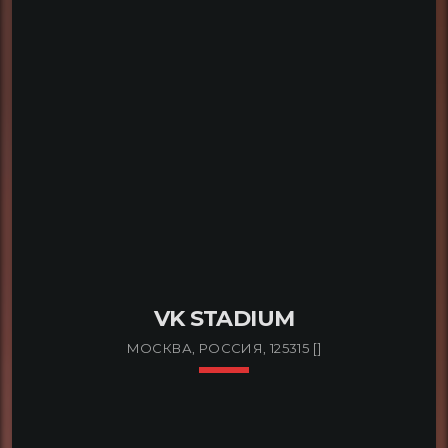
READ MORE
arrow_forward
VK STADIUM
МОСКВА, РОССИЯ, 125315 []