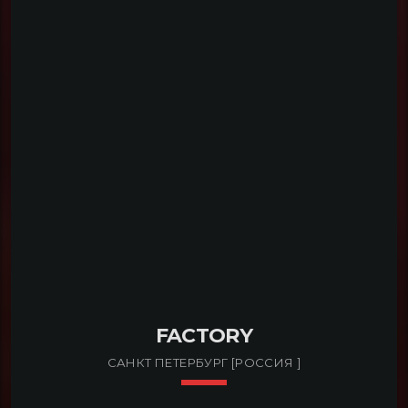
READ MORE
arrow_forward
FACTORY
САНКТ ПЕТЕРБУРГ [РОССИЯ ]