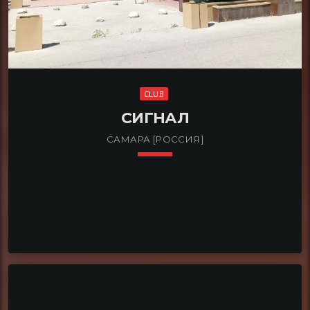
CLUB
СИГНАЛ
САМАРА [РОССИЯ]
keyboard_arrow_down