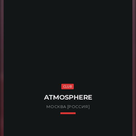
арт-пространстве «Севкабель Порт». Он имеет
два этажа: на первом находится танцпол, а на
втором — VIP-зоны и балконы.
CLUB
ATMOSPHERE
МОСКВА [РОССИЯ]