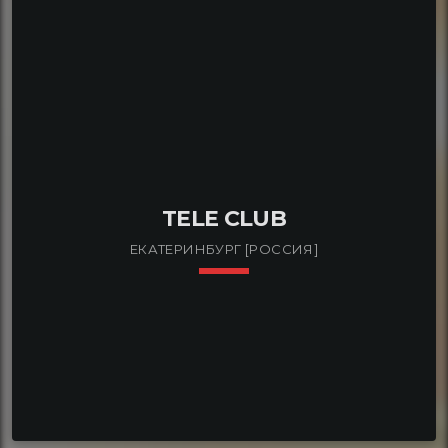
свой фуд-корт, бар и ресторан. А также VIP-
терраса – для гостей, которые любят особый
подход. Выбирайте мероприятие по вкусу или
проведите свое.
TELE CLUB
ЕКАТЕРИНБУРГ [РОССИЯ]